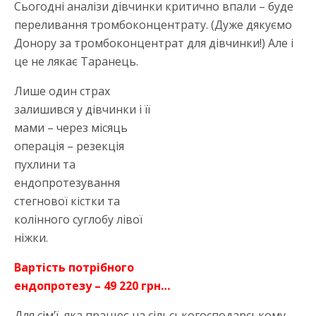
Сьогодні аналізи дівчинки критично впали – буде
переливання тромбоконцентрату. (Дуже дякуємо
Донору за тромбоконцентрат для дівчинки!) Але і
це не лякає Таранець.
Лише один страх
залишився у дівчинки і її
мами – через місяць
операція – резекція
пухлини та
ендопротезування
стегнової кістки та
колінного суглобу лівої
ніжки.
Вартість потрібного
ендопротезу – 49 220 грн…
Для сім’ї, яка працює на сільськогосподарському