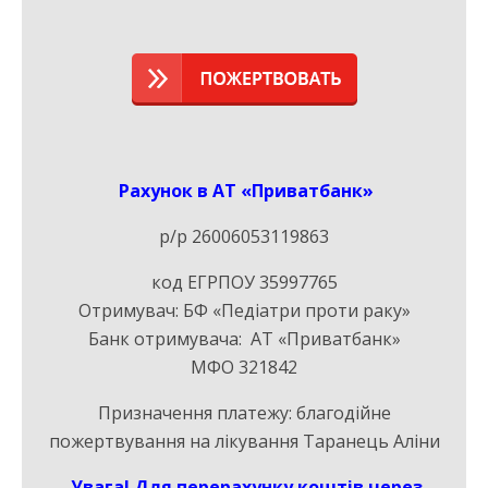
Рахунок в АТ «Приватбанк»
р/р 26006053119863
код ЕГРПОУ 35997765
Отримувач: БФ «Педіатри проти раку»
Банк отримувача: АТ «Приватбанк»
МФО 321842
Призначення платежу: благодійне
пожертвування на лікування
Таранець Аліни
Увага! Для перерахунку коштів через