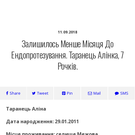
Педіатри проти раку
11.09.2018
Залишилось Менше Місяця До
Ендопротезування. Таранець Алінка, 7
Рочків.
Share
Tweet
Pin
Mail
SMS
Таранець Аліна
Дата народження: 29.01.2011
Місце проживання: селище Межова,