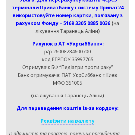
термінали Приватбанку і систему Приват24
використовуйте номер картки, пов’язану з
рахунком Фонду – 5169 3305 0885 0036
(
на
лікування
Таранець Аліни
)
Рахунок в АТ «Укрсиббанк»:
р/р 26008284600700
код ЕГРПОУ 35997765
Отримувач: БФ “Педіатри проти раку”
Банк отримувача: ПАТ УкрСиббанк г.Киев
МФО 351005
(
на лікування
Таранець Аліни
)
Для переведення коштів із-за кордону:
Реквізити на валюту
Із вдячністю та повагою, помічник президента