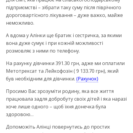
підприємстві – зібрати таку суму після піврічного
дороговартісного лікування – дуже важко, майже
неможливо.
А вдома у Алінки ще братик і сестричка, за якими
вона дуже сумує і при кожній можливості
розмовляє з ними по телефону.
На рахунку дівчинки 391.30 грн, адже ми оплатили
Метотрексат та Лейкофозін ( 9 133.70 грн), який
був необхідним для дівчинки.
(Рахунок)
Просимо Вас зрозуміти родину, яка все життя
працювала задля добробуту своїх дітей і яка наразі
хоче лише одного – щоб їхня донечка була
здоровою…
Допоможіть Алінці повернутись до простих