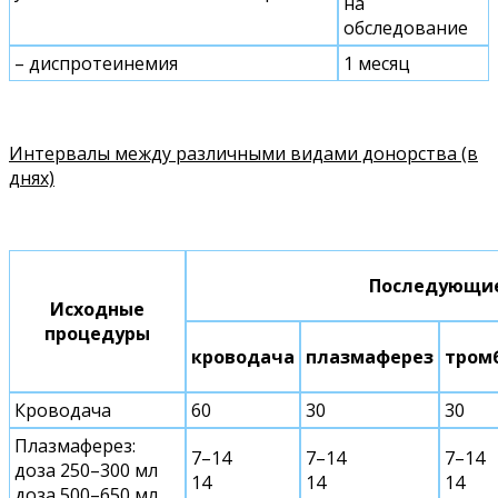
на
обследование
– диспротеинемия
1 месяц
Интервалы между различными видами донорства (в
днях)
Последующие
Исходные
процедуры
кроводача
плазмаферез
тром
Кроводача
60
30
30
Плазмаферез:
7–14
7–14
7–14
доза 250–300 мл
14
14
14
доза 500–650 мл