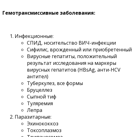
Гемотрансмиссивные заболевания:
Инфекционные:
СПИД, носительство ВИЧ-инфекции
Сифилис, врожденный или приобретенный
Вирусные гепатиты, положительный
результат исследования на маркеры
вирусных гепатитов (HBsAg, анти-HCV
антител)
Туберкулез, все формы
Бруцеллез
Сыпной тиф
Туляремия
Лепра
Паразитарные:
Эхинококкоз
Токсоплазмоз
Трипаносомоз