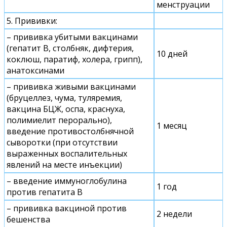
менструации
5. Прививки:
– прививка убитыми вакцинами
(гепатит В, столбняк, дифтерия,
10 дней
коклюш, паратиф, холера, грипп),
анатоксинами
– прививка живыми вакцинами
(бруцеллез, чума, туляремия,
вакцина БЦЖ, оспа, краснуха,
полимиелит перорально),
1 месяц
введение противостолбнячной
сыворотки (при отсутствии
выраженных воспалительных
явлений на месте инъекции)
– введение иммуноглобулина
1 год
против гепатита В
– прививка вакциной против
2 недели
бешенства