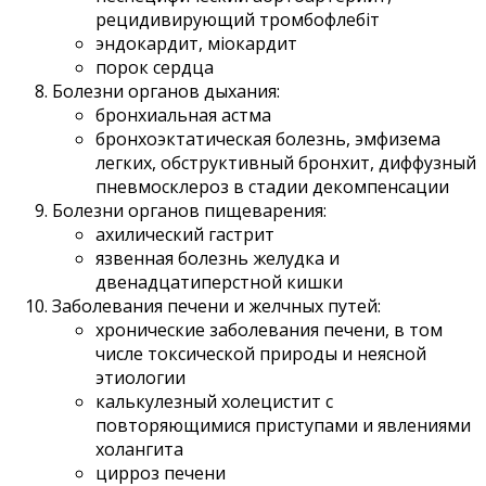
рецидивирующий тромбофлебіт
эндокардит, міокардит
порок сердца
Болезни органов дыхания:
бронхиальная астма
бронхоэктатическая болезнь, эмфизема
легких, обструктивный бронхит, диффузный
пневмосклероз в стадии декомпенсации
Болезни органов пищеварения:
ахилический гастрит
язвенная болезнь желудка и
двенадцатиперстной кишки
Заболевания печени и желчных путей:
хронические заболевания печени, в том
числе токсической природы и неясной
этиологии
калькулезный холецистит с
повторяющимися приступами и явлениями
холангита
цирроз печени