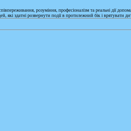
півпереживання, розуміння, професіоналізм та реальні дії допома
, які здатні розвернути події в протилежний бік і врятувати ди