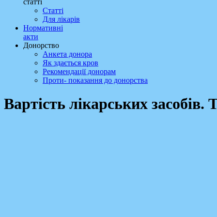
статті
Статті
Для лікарів
Нормативні
акти
Донорство
Анкета донора
Як здається кров
Рекомендації донорам
Проти- показання до донорства
Вартість лікарських засобів.