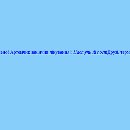
ено! Артемчик закінчив лікування!)
Наступний пост
Друзі, тер