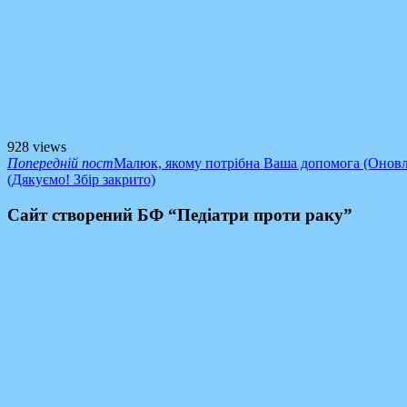
928 views
Попередній пост
Малюк, якому потрібна Ваша допомога (Оновл
(Дякуємо! Збір закрито)
Сайт створений БФ “Педіатри проти раку”