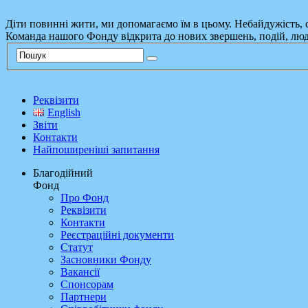
Діти повинні жити, ми допомагаємо їм в цьому. Небайдужість, с
Команда нашого Фонду відкрита до нових звершень, подій, людей
Реквізити
English
Звіти
Контакти
Найпоширеніші запитання
Благодійний
Фонд
Про Фонд
Реквізити
Контакти
Реєстраційні документи
Статут
Засновники Фонду
Вакансії
Спонсорам
Партнери