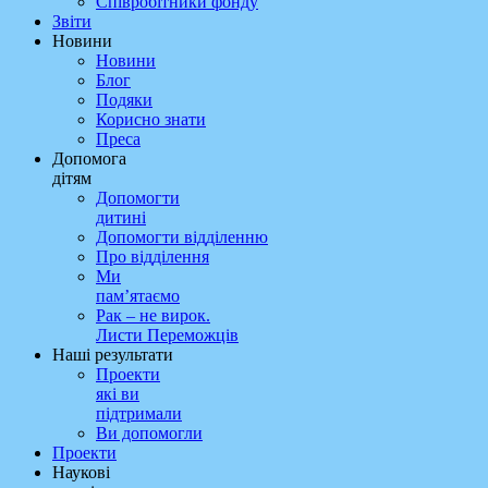
Співробітники фонду
Звіти
Новини
Новини
Блог
Подяки
Корисно знати
Преса
Допомога
дітям
Допомогти
дитині
Допомогти відділенню
Про відділення
Ми
пам’ятаємо
Рак – не вирок.
Листи Переможців
Наші результати
Проекти
які ви
підтримали
Ви допомогли
Проекти
Наукові