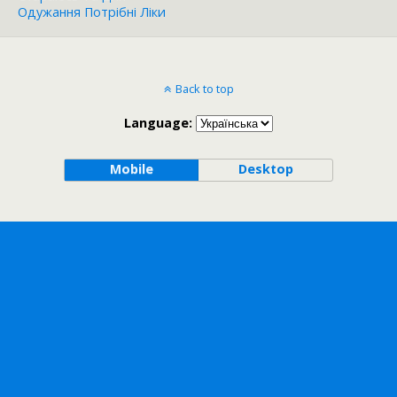
Одужання Потрібні Ліки
Back to top
Language:
Mobile
Desktop