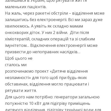
залишився в Україні, щоб рятувати життя
маленьких пацієнтів.
На жаль, через ракетні обстріли – відділення може
залишитись без електроенергії. Всі ми зараз дуже
хвилюємось. А уявіть як складно мамам
онкохворих діток. У них 2 війни. Діти після
хіміотерапій, складних операцій та зі слабким
імунітетом… Відключення електроенергії може
призвести до непоправних наслідків…
Щоб цього не
сталось ми
розпочинаємо проект «Дитяче відділення
незламності» для того щоб при будь-яких
обставинах, відділення могло працювати і
рятувати життя.
Для цього нам потрібно: генератори загальною
потужністю 10 кВт для підігріву приміщень
дитячого відділення, підігріву технічної води для