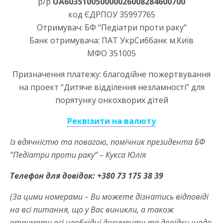
р/р
UA6035100500000260082
84600700
код ЄДРПОУ 35997765
Отримувач: БФ “Педіатри проти раку”
Банк отримувача: ПАТ УкрСиббанк м.Київ
МФО 351005
Призначення платежу: благодійне пожертвування
на проект “Дитяче відділення незламності” для
порятунку онкохворих дітей
Реквізити на валюту
Із вдячністю та повагою, помічник президента БФ
“Педіатри проти раку” – Кукса Юлія
Телефон для довідок: +380 73 175 38 39
(За цими номерами – Ви можете дізнатись відповіді
на всі питання, що у Вас виникли, а також
отримати всі необхідні документи та довідки щодо