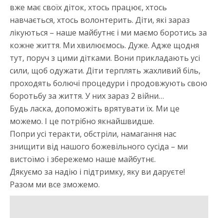
вже має своїх діток, хтось працює, хтось
навчається, хтось волонтерить. Діти, які зараз
лікуються – наше майбутнє і ми маємо боротись за
кожне життя. Ми хвилюємось. Дуже. Адже щодня
тут, поруч з цими дітками. Вони прикладають усі
сили, щоб одужати. Діти терплять жахливий біль,
проходять болючі процедури і продовжують свою
боротьбу за життя. У них зараз 2 війни…
Будь ласка, допоможіть врятувати їх. Ми це
можемо. І це потрібно якнайшвидше.
Попри усі теракти, обстріли, намагання нас
знищити від нашого божевільного сусіда – ми
вистоїмо і збережемо наше майбутнє.
Дякуємо за надію і підтримку, яку ви даруєте!
Разом ми все зможемо.