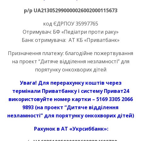
р/р UA213052990000026002000115
673
код ЄДРПОУ 35997765
Отримувач: БФ «Педіатри проти раку»
Банк отримувача: АТ КБ «Приватбанк»
Призначення платежу: благодійне пожертвування
на проект “Дитяче відділення незламності” для
порятунку онкохворих дітей
Увага! Для перерахунку коштів через
термінали Приватбанку і систему Приват24
використовуйте номер картки – 5169 3305 2066
9893
(на проект “Дитяче відділення
незламності” для порятунку онкохворих дітей
)
Рахунок в АТ «Укрсиббанк»: