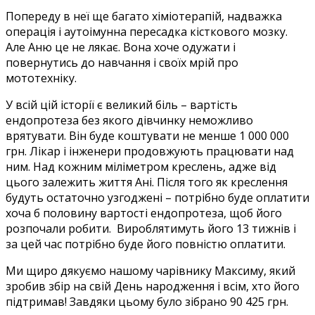
Попереду в неї ще багато хіміотерапій, надважка
операція і аутоімунна пересадка кісткового мозку.
Але Аню це не лякає. Вона хоче одужати і
повернутись до навчання і своїх мрій про
мототехніку.
У всій цій історії є великий біль – вартість
ендопротеза без якого дівчинку неможливо
врятувати. Він буде коштувати не менше 1 000 000
грн. Лікар і інженери продовжують працювати над
ним. Над кожним міліметром креслень, адже від
цього залежить життя Ані. Після того як креслення
будуть остаточно узгоджені – потрібно буде оплатити
хоча б половину вартості ендопротеза, щоб його
розпочали робити. Вироблятимуть його 13 тижнів і
за цей час потрібно буде його повністю оплатити.
Ми щиро дякуємо нашому чарівнику Максиму, який
зробив збір на свій День народження і всім, хто його
підтримав! Завдяки цьому було зібрано 90 425 грн.