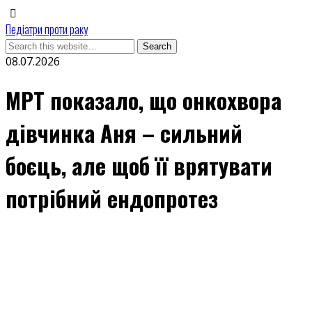
Педіатри проти раку
08.07.2026
МРТ показало, що онкохвора
дівчинка Аня – сильний
боєць, але щоб її врятувати
потрібний ендопротез