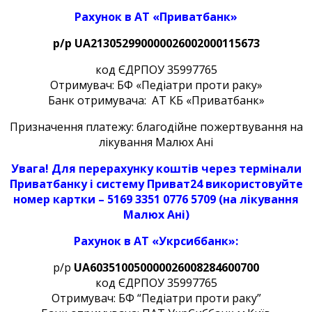
Рахунок в АТ «Приватбанк»
р/р UA213052990000026002000115
673
код ЄДРПОУ 35997765
Отримувач: БФ «Педіатри проти раку»
Банк отримувача: АТ КБ «Приватбанк»
Призначення платежу: благодійне пожертвування на
лікування Малюх Ані
Увага! Для перерахунку коштів через термінали
Приватбанку і систему Приват24 використовуйте
номер картки – 5169 3351 0776 5709
(на лікування
Малюх Ані
)
Рахунок в АТ «Укрсиббанк»:
р/р
UA6035100500000260082
84600700
код ЄДРПОУ 35997765
Отримувач: БФ “Педіатри проти раку”