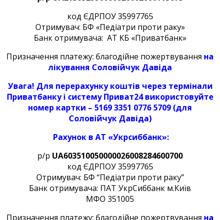
код ЄДРПОУ 35997765
Отримувач: БФ «Педіатри проти раку»
Банк отримувача: АТ КБ «Приватбанк»
Призначення платежу: благодійне пожертвування
на
лікування Соловійчук Давіда
Увага! Для перерахунку коштів через термінали
Приватбанку і систему Приват24 використовуйте
номер картки – 5169 3351 0776 5709
(для
Соловійчук Давіда
)
Рахунок в АТ «Укрсиббанк»:
р/р
UA6035100500000260082
84600700
код ЄДРПОУ 35997765
Отримувач: БФ “Педіатри проти раку”
Банк отримувача: ПАТ УкрСиббанк м.Київ
МФО 351005
Призначення платежу: благодійне пожертвування
на