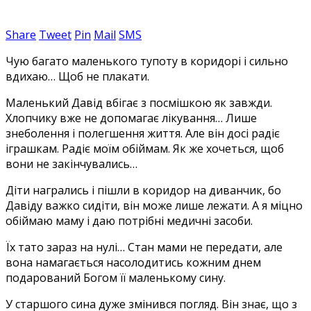
Share
Tweet
Pin
Mail
SMS
Чую багато маленького тупоту в коридорі і сильно
вдихаю… Щоб не плакати.
Маленький Давід вбігає з посмішкою як завжди.
Хлопчику вже не допомагає лікування… Лише
знеболення і полегшення життя. Але він досі радіє
іграшкам. Радіє моїм обіймам. Як же хочеться, щоб
вони не закінчувались…
Діти награлись і пішли в коридор на диванчик, бо
Давіду важко сидіти, він може лише лежати. А я міцно
обіймаю маму і даю потрібні медичні засоби.
Їх тато зараз на нулі… Стан мами не передати, але
вона намагається насолодитись кожним днем
подарований Богом її маленькому сину.
У старшого сина дуже змінився погляд. Він знає, що з